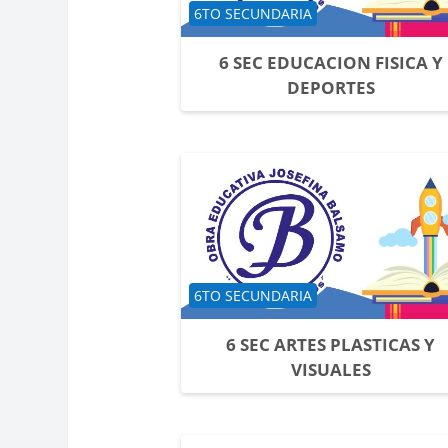
Categoría de cursos
6TO SECUNDARIA
6 SEC EDUCACION FISICA Y
DEPORTES
Categoría de cursos
6TO SECUNDARIA
6 SEC ARTES PLASTICAS Y
VISUALES