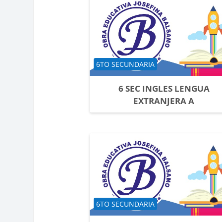
Categoría de cursos
6TO SECUNDARIA
6 SEC INGLES LENGUA
EXTRANJERA A
Categoría de cursos
6TO SECUNDARIA