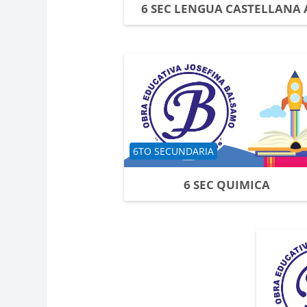
6 SEC LENGUA CASTELLANA 
Categoría de cursos
6TO SECUNDARIA
6 SEC QUIMICA