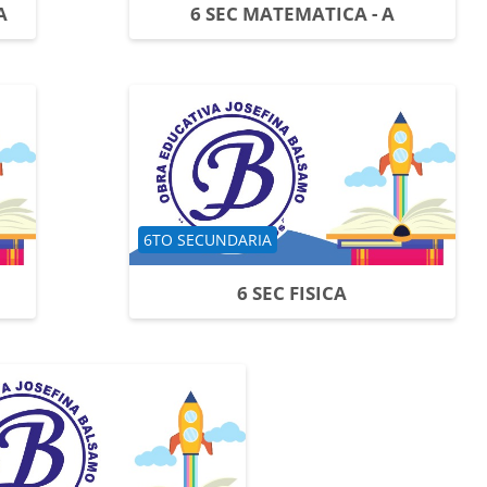
A
6 SEC MATEMATICA - A
Categoría de cursos
6TO SECUNDARIA
6 SEC FISICA