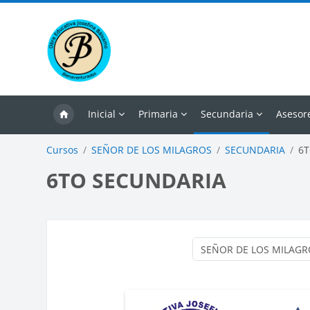
Salta al contenido principal
Inicial
Primaria
Secundaria
Asesor
Cursos
SEÑOR DE LOS MILAGROS
SECUNDARIA
6
6TO SECUNDARIA