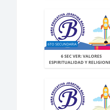
Categoría de cursos
6TO SECUNDARIA
6 SEC VER: VALORES
ESPIRITUALIDAD Y RELIGION