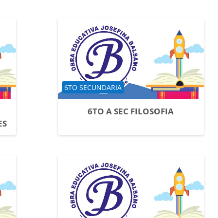
Categoría de cursos
6TO SECUNDARIA
6TO A SEC FILOSOFIA
ES