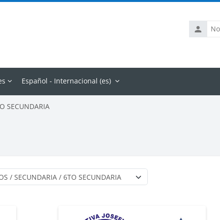
Nombre
de
usuario
es
Español - Internacional ‎(es)‎
TO SECUNDARIA
Categorías