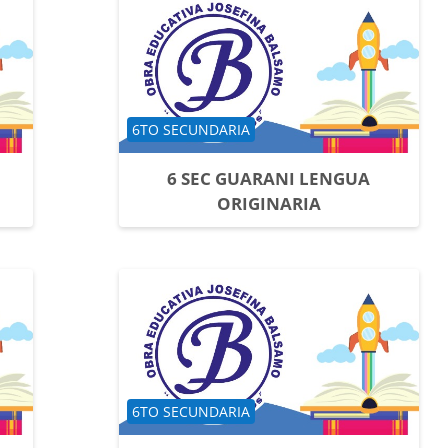
Categoría de cursos
6TO SECUNDARIA
6 SEC GUARANI LENGUA
ORIGINARIA
Categoría de cursos
6TO SECUNDARIA