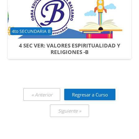
Categoría de cursos
4to SECUNDARIA B
4 SEC VER: VALORES ESPIRITUALIDAD Y
RELIGIONES -B
« Anterior
Regresar a Curso
Siguiente »