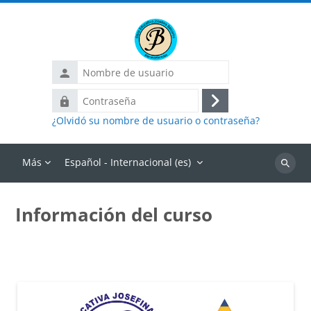
Salta al contenido principal
Nombre
de
Contraseña
usuario
Acceder
¿Olvidó su nombre de usuario o contraseña?
Más
Español - Internacional ‎(es)‎
Buscar
cursos
Información del curso